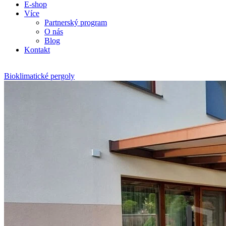
E-shop
Více
Partnerský program
O nás
Blog
Kontakt
Bioklimatické pergoly