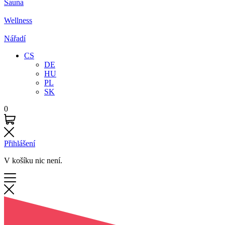
Sauna
Wellness
Nářadí
CS
DE
HU
PL
SK
0
Přihlášení
V košíku nic není.