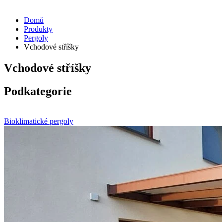
Domů
Produkty
Pergoly
Vchodové stříšky
Vchodové stříšky
Podkategorie
Bioklimatické pergoly