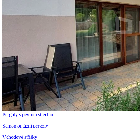
Pergoly s pevnou střechou
Samomontážní pergoly
Vchodové stříšky