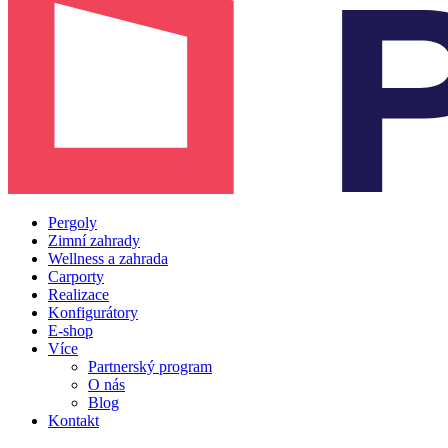
Pergoly
Zimní zahrady
Wellness a zahrada
Carporty
Realizace
Konfigurátory
E-shop
Více
Partnerský program
O nás
Blog
Kontakt