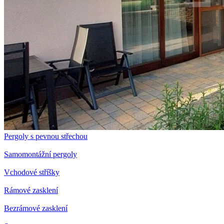
Pergoly s pevnou střechou
Samomontážní pergoly
Vchodové stříšky
Rámové zasklení
Bezrámové zasklení