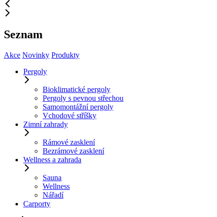
Seznam
Akce
Novinky
Produkty
Pergoly
Bioklimatické pergoly
Pergoly s pevnou střechou
Samomontážní pergoly
Vchodové stříšky
Zimní zahrady
Rámové zasklení
Bezrámové zasklení
Wellness a zahrada
Sauna
Wellness
Nářadí
Carporty