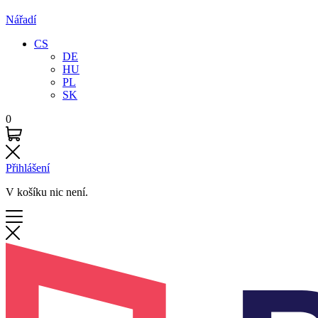
Nářadí
CS
DE
HU
PL
SK
0
Přihlášení
V košíku nic není.