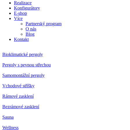
Realizace
Konfigurátory
E-shop
Více
Partnerský program
O nás
Blog
Kontakt
Bioklimatické pergoly
Pergoly s pevnou střechou
Samomontážní pergoly
Vchodové stříšky
Rámové zasklení
Bezrámové zasklení
Sauna
Wellness