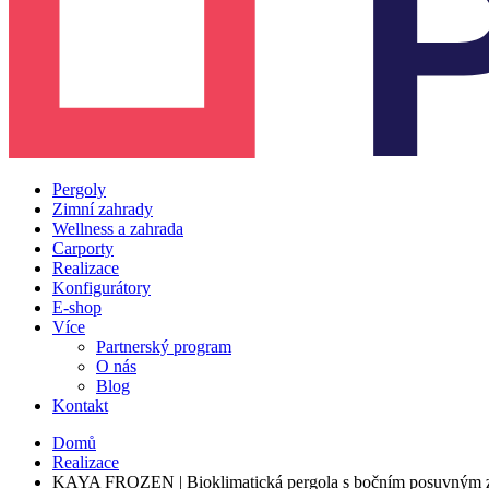
Pergoly
Zimní zahrady
Wellness a zahrada
Carporty
Realizace
Konfigurátory
E-shop
Více
Partnerský program
O nás
Blog
Kontakt
Domů
Realizace
KAYA FROZEN | Bioklimatická pergola s bočním posuvným z