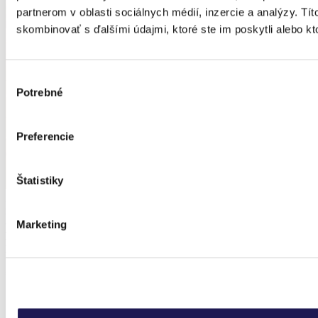
partnerom v oblasti sociálnych médií, inzercie a analýzy. Tít
skombinovať s ďalšími údajmi, ktoré ste im poskytli alebo kto
Výber
Potrebné
súhlasu
Preferencie
Štatistiky
Zvažujete nákup pergoly
nebo zimní zahrady?
Marketing
PŘIHLASTE SE NA ODBĚR
NAŠEHO NEWSLETTERU.
*fotka je realizace pro našeho klienta
Ukážeme vám, jak probíhají naše montáže
O akcích a novinkách v nabídce se dozvíte jako první