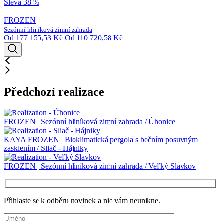
Sleva 38 %
FROZEN
Sezónní hliníková zimní zahrada
Od
177 155,53
Kč
Od
110 720,58
Kč
Předchozí realizace
FROZEN | Sezónní hliníková zimní zahrada / Úhonice
KAYA FROZEN | Bioklimatická pergola s bočním posuvným
zasklením / Sliač - Hájniky
FROZEN | Sezónní hliníková zimní zahrada / Veľký Slavkov
Přihlaste se k odběru novinek a nic vám neunikne.