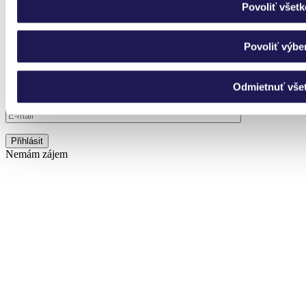
Získáte 5% slevu na první nákup v našem e-shopu
Povoliť všetk
Odběr můžete kdykoliv zrušit
Povoliť výbe
Přihlaste se k odběru novinek a nic vám neunikne.
Odmietnuť vše
Nemám zájem