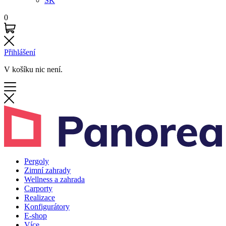
SK
0
Přihlášení
V košíku nic není.
Pergoly
Zimní zahrady
Wellness a zahrada
Carporty
Realizace
Konfigurátory
E-shop
Více