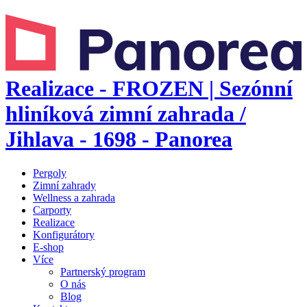
Realizace - FROZEN | Sezónní
hliníková zimní zahrada /
Jihlava - 1698 - Panorea
Pergoly
Zimní zahrady
Wellness a zahrada
Carporty
Realizace
Konfigurátory
E-shop
Více
Partnerský program
O nás
Blog