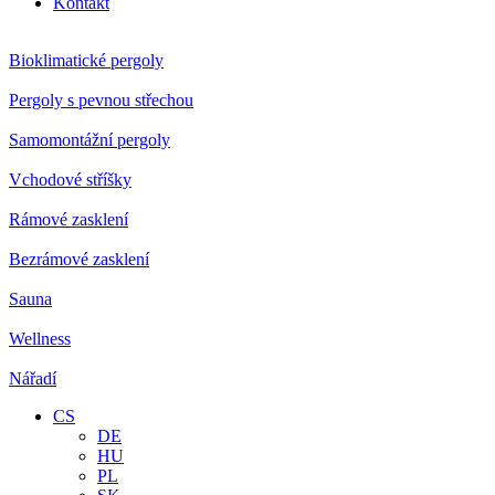
Kontakt
Bioklimatické pergoly
Pergoly s pevnou střechou
Samomontážní pergoly
Vchodové stříšky
Rámové zasklení
Bezrámové zasklení
Sauna
Wellness
Nářadí
CS
DE
HU
PL