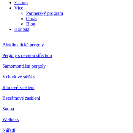
E-shop
Více
Partnerský program
O nás
Blog
Kontakt
Bioklimatické pergoly
Pergoly s pevnou střechou
Samomontážní pergoly
Vchodové stříšky
Rámové zasklení
Bezrámové zasklení
Sauna
Wellness
Nářadí