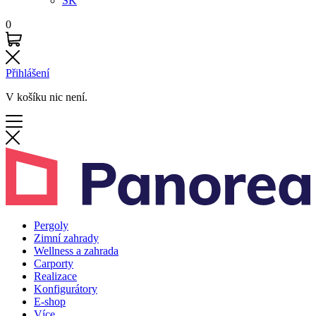
SK
0
Přihlášení
V košíku nic není.
Pergoly
Zimní zahrady
Wellness a zahrada
Carporty
Realizace
Konfigurátory
E-shop
Více