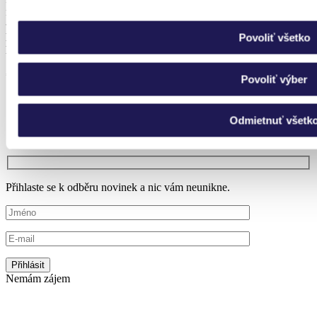
nebo zimní zahrady?
PŘIHLASTE SE NA ODBĚR
Povoliť všetko
NAŠEHO NEWSLETTERU.
*fotka je realizace pro našeho klienta
Povoliť výber
Ukážeme vám, jak probíhají naše montáže
O akcích a novinkách v nabídce se dozvíte jako první
Odmietnuť všetk
Získáte 5% slevu na první nákup v našem e-shopu
Odběr můžete kdykoliv zrušit
Přihlaste se k odběru novinek a nic vám neunikne.
Nemám zájem