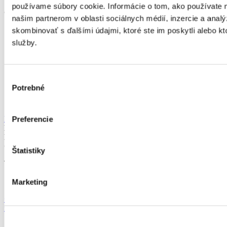
používame súbory cookie. Informácie o tom, ako používate 
© 2026 Panorea. Všechna práva vyhrazena.
našim partnerom v oblasti sociálnych médií, inzercie a analý
Přihlášení zákazníka
skombinovať s ďalšími údajmi, ktoré ste im poskytli alebo kto
služby.
Partnerský program
Produktový katalog
Vyhledávání
Všeobecné obchodní podmínky
Výber
Vrácení zboží z e-shopu
Potrebné
súhlasu
Reklamační formulář
Zásady ochrany osobních údajů
Nastavení cookies
Preferencie
MONTÁŽ PO CELÉ ČESKÉ REPUBLICE, SLOVENSKU,
RAKOUSKU A MAĎARSKU
OBHLÍDKA ZDARMA
Štatistiky
Tovární 40
77900 Olomouc
Marketing
+420 777 330 903
podpora@panorea.cz
Ostatní kontaktní
informace
Zvažujete nákup pergoly