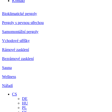
Kontakt
Bioklimatické pergoly
Pergoly s pevnou střechou
Samomontážní pergoly
Vchodové stříšky
Rámové zasklení
Bezrámové zasklení
Sauna
Wellness
Nářadí
CS
DE
HU
PL