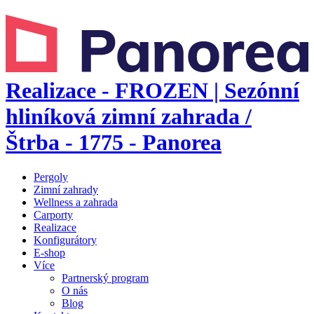
Realizace - FROZEN | Sezónní
hliníková zimní zahrada /
Štrba - 1775 - Panorea
Pergoly
Zimní zahrady
Wellness a zahrada
Carporty
Realizace
Konfigurátory
E-shop
Více
Partnerský program
O nás
Blog