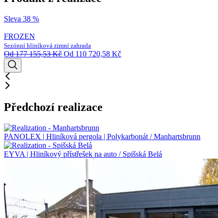
Sleva 38 %
FROZEN
Sezónní hliníková zimní zahrada
Od
177 155,53
Kč
Od
110 720,58
Kč
Předchozí realizace
PANOLEX | Hliníková pergola | Polykarbonát / Manhartsbrunn
EYVA | Hliníkový přístřešek na auto / Spišská Belá