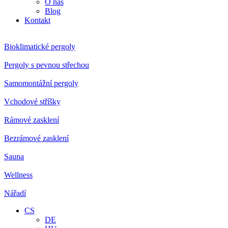
O nás
Blog
Kontakt
Bioklimatické pergoly
Pergoly s pevnou střechou
Samomontážní pergoly
Vchodové stříšky
Rámové zasklení
Bezrámové zasklení
Sauna
Wellness
Nářadí
CS
DE