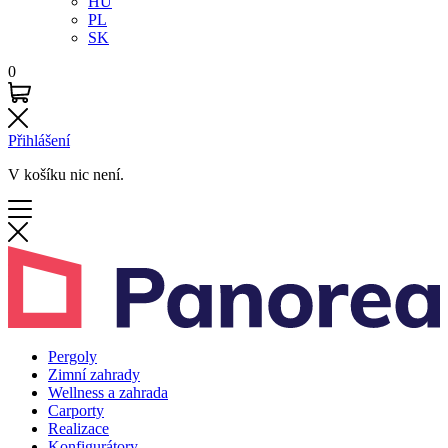
HU
PL
SK
0
Přihlášení
V košíku nic není.
Pergoly
Zimní zahrady
Wellness a zahrada
Carporty
Realizace
Konfigurátory