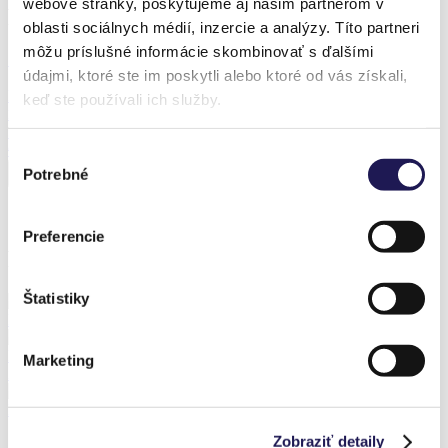
webové stránky, poskytujeme aj našim partnerom v
Produkt z realizace
oblasti sociálnych médií, inzercie a analýzy. Títo partneri
môžu príslušné informácie skombinovať s ďalšími
Sleva 37 %
údajmi, ktoré ste im poskytli alebo ktoré od vás získali,
PANOGLASS
keď ste používali ich služby.
Hliníková pergola
Sklo
Od
67 264,89
Kč
Od
42 043,11
Kč
Výber
Potrebné
súhlasu
Preferencie
Předchozí realizace
Štatistiky
FROZEN | Sezónní hliníková zimní zahrada / Hvozdná
PANOLEX | Hliníková pergola | Polykarbonát / Neusiedl an der
Marketing
Zaya
PANOGLASS | Hliníková pergola | Sklo / Matzendorf-Hölles
Zobraziť detaily