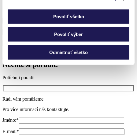
Přihlaste se k odběru novinek a nic vám neunikne.
Povoliť všetko
Povoliť výber
Odmietnuť všetko
Nevíte si rady?
Nechte si poradit.
Potřebuji poradit
Rádi vám pomůžeme
Pro více informací nás kontaktujte.
Jméno:
*
E-mail:
*