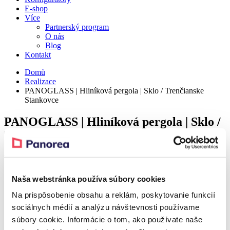
E-shop
Více
Partnerský program
O nás
Blog
Kontakt
Domů
Realizace
PANOGLASS | Hliníková pergola | Sklo / Trenčianske
Stankovce
PANOGLASS | Hliníková pergola | Sklo /
Trenčianske Stankovce
Detail
Naša webstránka používa súbory cookies
Realization – Trenčianske Stankovce
Na prispôsobenie obsahu a reklám, poskytovanie funkcií
sociálnych médií a analýzu návštevnosti používame
Realization – Trenčianske Stankovce
súbory cookie. Informácie o tom, ako používate naše