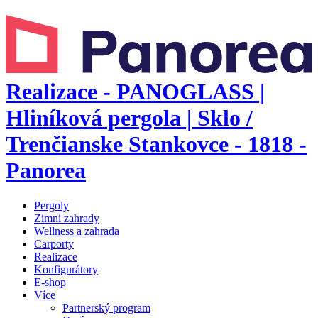
Realizace - PANOGLASS |
Hliníková pergola | Sklo /
Trenčianske Stankovce - 1818 -
Panorea
Pergoly
Zimní zahrady
Wellness a zahrada
Carporty
Realizace
Konfigurátory
E-shop
Více
Partnerský program