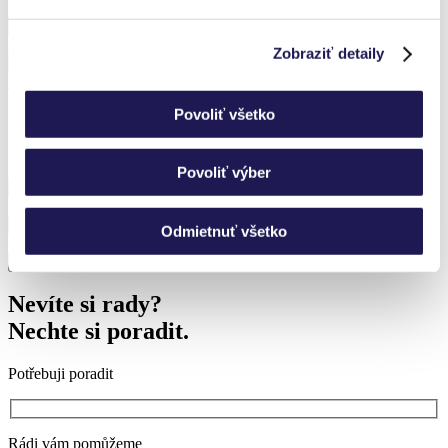
PANOLEX | Hliníková pergola | Polykarbonát / Petzenkirchen
PANOGLASS | Hliníková pergola | Sklo / Stockerau
Zobraziť detaily
PANOGLASS | Hliníková pergola | Sklo / Cserszegtomaj
Povoliť všetko
Přihlaste se k odběru novinek a nic vám neunikne.
Povoliť výber
Odmietnuť všetko
Nevíte si rady?
Nechte si poradit.
Potřebuji poradit
Rádi vám pomůžeme