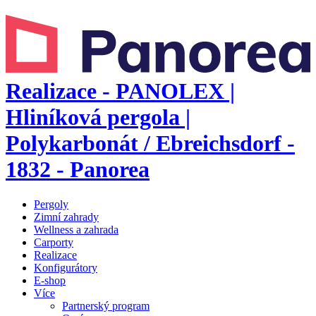
Realizace - PANOLEX |
Hliníková pergola |
Polykarbonát / Ebreichsdorf -
1832 - Panorea
Pergoly
Zimní zahrady
Wellness a zahrada
Carporty
Realizace
Konfigurátory
E-shop
Více
Partnerský program