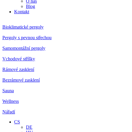
O nás
Blog
Kontakt
Bioklimatické pergoly
Pergoly s pevnou střechou
Samomontážní pergoly
Vchodové stříšky
Rámové zasklení
Bezrámové zasklení
Sauna
Wellness
Nářadí
CS
DE