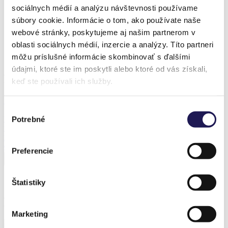
Realization – Ebreichsdorf
sociálnych médií a analýzu návštevnosti používame
súbory cookie. Informácie o tom, ako používate naše
Realization – Ebreichsdorf
webové stránky, poskytujeme aj našim partnerom v
oblasti sociálnych médií, inzercie a analýzy. Títo partneri
môžu príslušné informácie skombinovať s ďalšími
Realization – Ebreichsdorf
údajmi, ktoré ste im poskytli alebo ktoré od vás získali,
Produkt z realizace
keď ste používali ich služby.
Sleva 38 %
Výber
PANOLEX
Potrebné
súhlasu
Hliníková pergola
Polykarbonát
Od
57 509,69
Kč
Od
35 942,12
Kč
Preferencie
Štatistiky
Předchozí realizace
Marketing