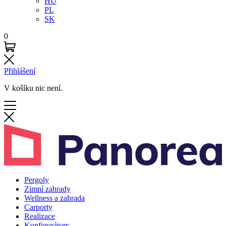
HU
PL
SK
0
Přihlášení
V košíku nic není.
Pergoly
Zimní zahrady
Wellness a zahrada
Carporty
Realizace
Konfigurátory