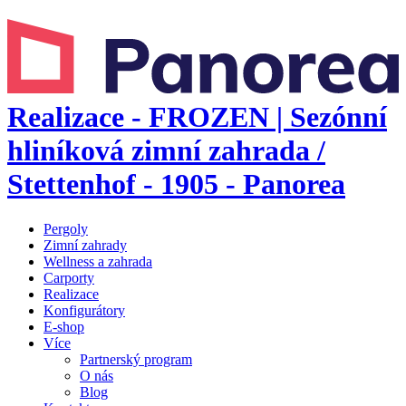
Realizace - FROZEN | Sezónní
hliníková zimní zahrada /
Stettenhof - 1905 - Panorea
Pergoly
Zimní zahrady
Wellness a zahrada
Carporty
Realizace
Konfigurátory
E-shop
Více
Partnerský program
O nás
Blog