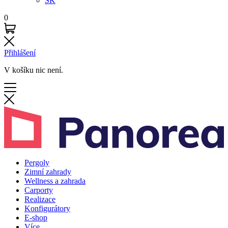
SK
0
Přihlášení
V košíku nic není.
Pergoly
Zimní zahrady
Wellness a zahrada
Carporty
Realizace
Konfigurátory
E-shop
Více