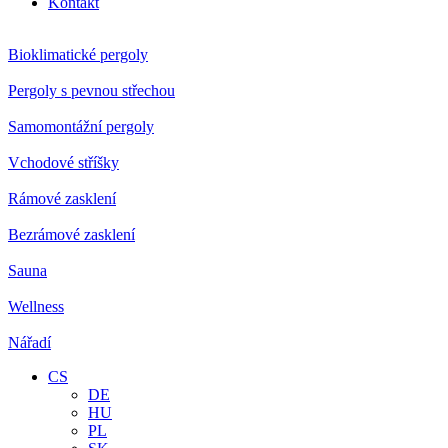
Kontakt
Bioklimatické pergoly
Pergoly s pevnou střechou
Samomontážní pergoly
Vchodové stříšky
Rámové zasklení
Bezrámové zasklení
Sauna
Wellness
Nářadí
CS
DE
HU
PL