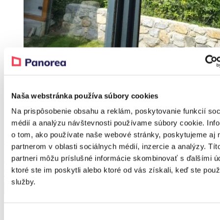
Naša webstránka používa súbory cookies
Realization – Stettenhof
Na prispôsobenie obsahu a reklám, poskytovanie funkcií soc
Produkt z realizace
médií a analýzu návštevnosti používame súbory cookie. Inf
o tom, ako používate naše webové stránky, poskytujeme aj 
Sleva 38 %
partnerom v oblasti sociálnych médií, inzercie a analýzy. Tít
partneri môžu príslušné informácie skombinovať s ďalšími ú
FROZEN
Sezónní hliníková zimní zahrada
ktoré ste im poskytli alebo ktoré od vás získali, keď ste použí
Od
177 155,53
Kč
Od
110 720,58
Kč
služby.
Výber