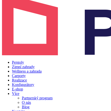
Pergoly
Zimní zahrady
Wellness a zahrada
Carporty
Realizace
Konfigurátory
E-shop
Více
Partnerský program
O nás
Blog