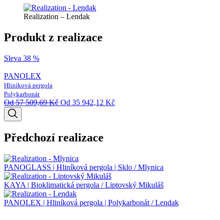
Realization – Lendak
Produkt z realizace
Sleva 38 %
PANOLEX
Hliníková pergola
Polykarbonát
Od
57 509,69
Kč
Od
35 942,12
Kč
Předchozí realizace
PANOGLASS | Hliníková pergola | Sklo / Mlynica
KAYA | Bioklimatická pergola / Liptovský Mikuláš
PANOLEX | Hliníková pergola | Polykarbonát / Lendak