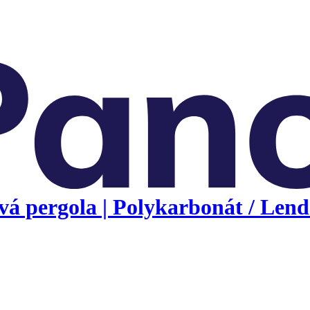
á pergola | Polykarbonát / Lend