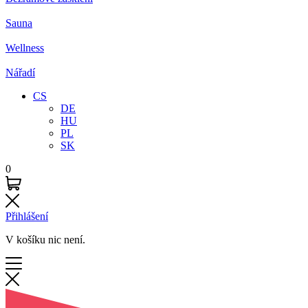
Sauna
Wellness
Nářadí
CS
DE
HU
PL
SK
0
Přihlášení
V košíku nic není.