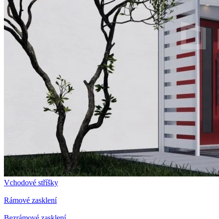
Vchodové stříšky
Rámové zasklení
Bezrámové zasklení