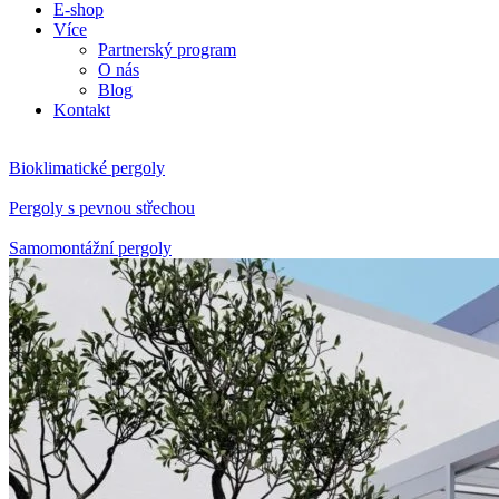
E-shop
Více
Partnerský program
O nás
Blog
Kontakt
Bioklimatické pergoly
Pergoly s pevnou střechou
Samomontážní pergoly