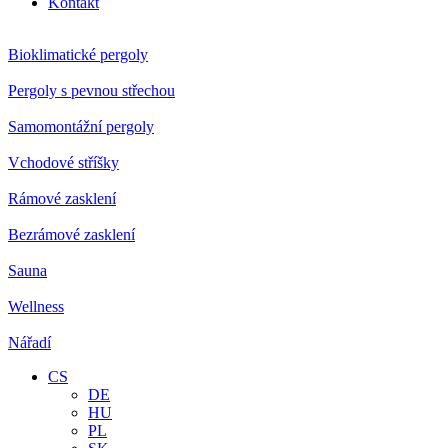
Kontakt
Bioklimatické pergoly
Pergoly s pevnou střechou
Samomontážní pergoly
Vchodové stříšky
Rámové zasklení
Bezrámové zasklení
Sauna
Wellness
Nářadí
CS
DE
HU
PL