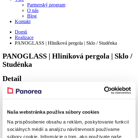
Partnerský program
O nás
Blog
Kontakt
Domů
Realizace
PANOGLASS | Hliníková pergola | Sklo / Studénka
PANOGLASS | Hliníková pergola | Sklo /
Studénka
Detail
Realization – Studénka
Naša webstránka používa súbory cookies
Realization – Studénka
Na prispôsobenie obsahu a reklám, poskytovanie funkcií
sociálnych médií a analýzu návštevnosti používame
Realization – Studénka
súbory cookie. Informácie o tom, ako používate naše