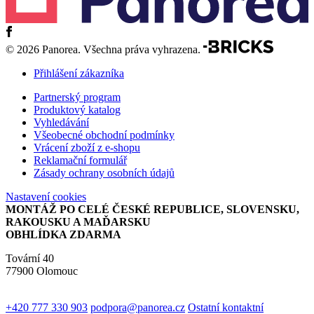
© 2026 Panorea. Všechna práva vyhrazena.
Přihlášení zákazníka
Partnerský program
Produktový katalog
Vyhledávání
Všeobecné obchodní podmínky
Vrácení zboží z e-shopu
Reklamační formulář
Zásady ochrany osobních údajů
Nastavení cookies
MONTÁŽ PO CELÉ ČESKÉ REPUBLICE, SLOVENSKU,
RAKOUSKU A MAĎARSKU
OBHLÍDKA ZDARMA
Tovární 40
77900 Olomouc
+420 777 330 903
podpora@panorea.cz
Ostatní kontaktní