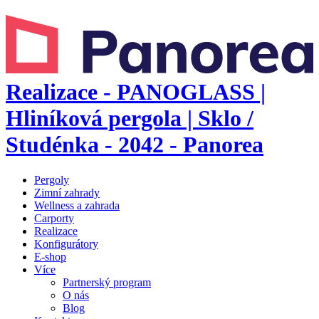
Realizace - PANOGLASS |
Hliníková pergola | Sklo /
Studénka - 2042 - Panorea
Pergoly
Zimní zahrady
Wellness a zahrada
Carporty
Realizace
Konfigurátory
E-shop
Více
Partnerský program
O nás
Blog