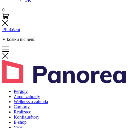
SK
0
Přihlášení
V košíku nic není.
Pergoly
Zimní zahrady
Wellness a zahrada
Carporty
Realizace
Konfigurátory
E-shop
Více