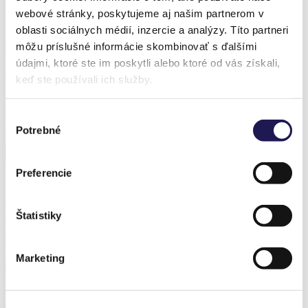
webové stránky, poskytujeme aj našim partnerom v
Realization – Studénka
oblasti sociálnych médií, inzercie a analýzy. Títo partneri
Produkt z realizace
môžu príslušné informácie skombinovať s ďalšími
údajmi, ktoré ste im poskytli alebo ktoré od vás získali,
Sleva 37 %
keď ste používali ich služby.
PANOGLASS
Hliníková pergola
Výber
Sklo
Potrebné
súhlasu
Od
67 264,89
Kč
Od
42 043,11
Kč
Preferencie
Předchozí realizace
Štatistiky
PANOLEX | Hliníková pergola | Polykarbonát / Hněvotín
Marketing
PANOLEX | Hliníková pergola | Polykarbonát / Zlín
PANOLEX | Hliníková pergola | Polykarbonát / Prešov