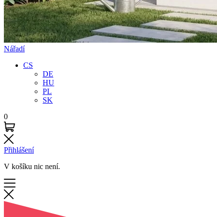
Nářadí
CS
DE
HU
PL
SK
0
Přihlášení
V košíku nic není.