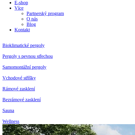
E-shop
Více
Partnerský program
O nás
Blog
Kontakt
Bioklimatické pergoly
Pergoly s pevnou střechou
Samomontážní pergoly
Vchodové stříšky
Rámové zasklení
Bezrámové zasklení
Sauna
Wellness