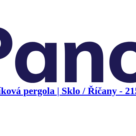
ová pergola | Sklo / Říčany - 21