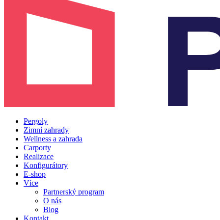
Pergoly
Zimní zahrady
Wellness a zahrada
Carporty
Realizace
Konfigurátory
E-shop
Více
Partnerský program
O nás
Blog
Kontakt