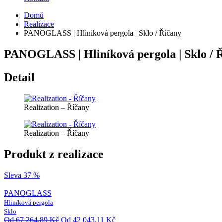
Domů
Realizace
PANOGLASS | Hliníková pergola | Sklo / Říčany
PANOGLASS | Hliníková pergola | Sklo / 
Detail
Realization – Říčany
Realization – Říčany
Produkt z realizace
Sleva 37 %
PANOGLASS
Hliníková pergola
Sklo
Od
67 264,89
Kč
Od
42 043,11
Kč