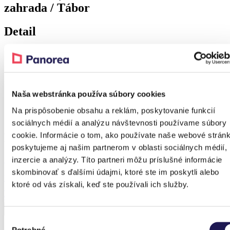
zahrada / Tábor
Detail
Realization – Tábor
Realization – Tábor
Naša webstránka používa súbory cookies
Na prispôsobenie obsahu a reklám, poskytovanie funkcií
Realization – Tábor
sociálnych médií a analýzu návštevnosti používame súbory
cookie. Informácie o tom, ako používate naše webové stránk
Produkt z realizace
poskytujeme aj našim partnerom v oblasti sociálnych médií,
inzercie a analýzy. Títo partneri môžu príslušné informácie
Sleva 38 %
skombinovať s ďalšími údajmi, ktoré ste im poskytli alebo
FROZEN
ktoré od vás získali, keď ste používali ich služby.
Sezónní hliníková zimní zahrada
Od
177 155,53
Kč
Od
110 720,58
Kč
Výber
Potrebné