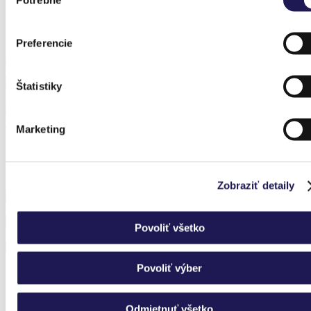
súhlasu
Předchozí realizace
Preferencie
KAYA | Bioklimatická pergola / Vranov nad Topl'ou
Štatistiky
PANOLEX | Hliníková pergola | Polykarbonát / Hradec Králové
FROZEN | Sezónní hliníková zimní zahrada / Košice
Marketing
Přihlaste se k odběru novinek a nic vám neunikne.
Zobraziť detaily
Povoliť všetko
Povoliť výber
Nevíte si rady?
Nechte si poradit.
Odmietnuť všetko