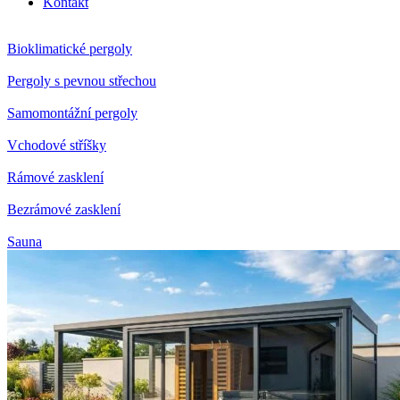
Kontakt
Bioklimatické pergoly
Pergoly s pevnou střechou
Samomontážní pergoly
Vchodové stříšky
Rámové zasklení
Bezrámové zasklení
Sauna