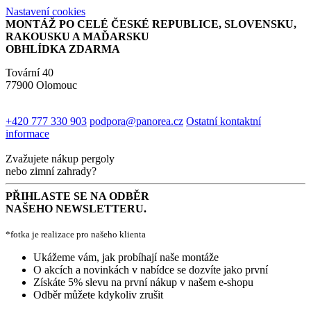
Nastavení cookies
MONTÁŽ PO CELÉ ČESKÉ REPUBLICE, SLOVENSKU,
RAKOUSKU A MAĎARSKU
OBHLÍDKA ZDARMA
Tovární 40
77900 Olomouc
+420 777 330 903
podpora@panorea.cz
Ostatní kontaktní
informace
Zvažujete nákup pergoly
nebo zimní zahrady?
PŘIHLASTE SE NA ODBĚR
NAŠEHO NEWSLETTERU.
*fotka je realizace pro našeho klienta
Ukážeme vám, jak probíhají naše montáže
O akcích a novinkách v nabídce se dozvíte jako první
Získáte 5% slevu na první nákup v našem e-shopu
Odběr můžete kdykoliv zrušit