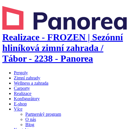
Realizace - FROZEN | Sezónní
hliníková zimní zahrada /
Tábor - 2238 - Panorea
Pergoly
Zimní zahrady
Wellness a zahrada
Carporty
Realizace
Konfigurátory
E-shop
Více
Partnerský program
O nás
Blog