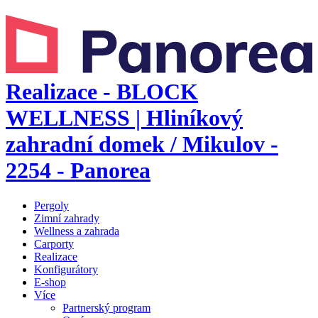
Realizace - BLOCK
WELLNESS | Hliníkový
zahradní domek / Mikulov -
2254 - Panorea
Pergoly
Zimní zahrady
Wellness a zahrada
Carporty
Realizace
Konfigurátory
E-shop
Více
Partnerský program