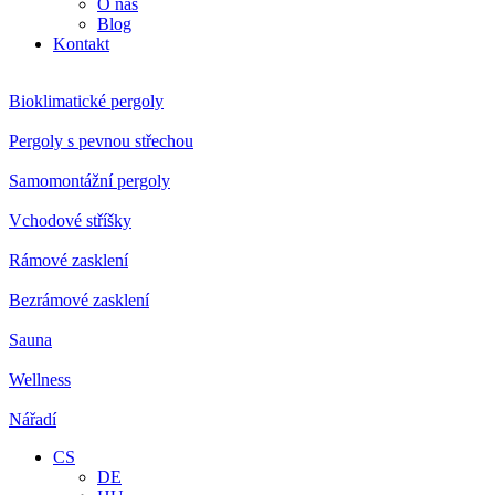
O nás
Blog
Kontakt
Bioklimatické pergoly
Pergoly s pevnou střechou
Samomontážní pergoly
Vchodové stříšky
Rámové zasklení
Bezrámové zasklení
Sauna
Wellness
Nářadí
CS
DE