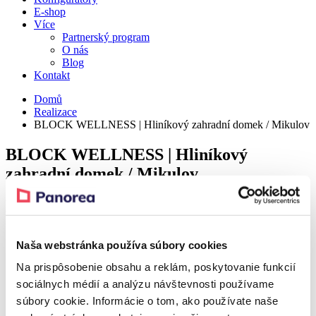
E-shop
Více
Partnerský program
O nás
Blog
Kontakt
Domů
Realizace
BLOCK WELLNESS | Hliníkový zahradní domek / Mikulov
BLOCK WELLNESS | Hliníkový
zahradní domek / Mikulov
Detail
Naša webstránka používa súbory cookies
Realization – Mikulov
Na prispôsobenie obsahu a reklám, poskytovanie funkcií
sociálnych médií a analýzu návštevnosti používame
Realization – Mikulov
súbory cookie. Informácie o tom, ako používate naše