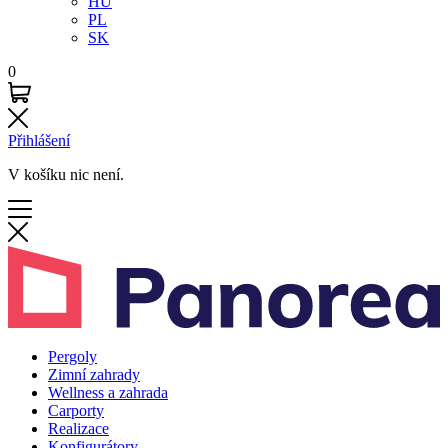
HU
PL
SK
0
Přihlášení
V košíku nic není.
Pergoly
Zimní zahrady
Wellness a zahrada
Carporty
Realizace
Konfigurátory