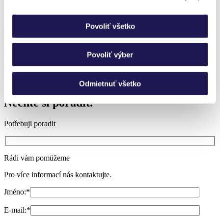
Přihlaste se k odběru novinek a nic vám neunikne.
Povoliť všetko
Povoliť výber
Odmietnuť všetko
Nevíte si rady?
Nechte si poradit.
Potřebuji poradit
Rádi vám pomůžeme
Pro více informací nás kontaktujte.
Jméno:
*
E-mail:
*