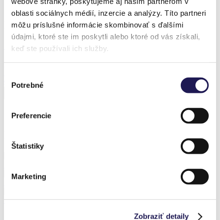
webové stránky, poskytujeme aj našim partnerom v
Realization – Mikulov
oblasti sociálnych médií, inzercie a analýzy. Títo partneri
Produkt z realizace
môžu príslušné informácie skombinovať s ďalšími
údajmi, ktoré ste im poskytli alebo ktoré od vás získali,
Sleva 32 %
keď ste používali ich služby.
BLOCK WELLNESS
Hliníkový zahradní domek
Výber
Od
260 447,12
Kč
Od
176 122,49
Kč
Potrebné
súhlasu
Preferencie
Předchozí realizace
Štatistiky
FROZEN | Sezónní hliníková zimní zahrada / Mělník
Marketing
PANOGLASS | Hliníková pergola | Sklo / Kladno
PANOGLASS | Hliníková pergola | Sklo / Jihlava
Zobraziť detaily