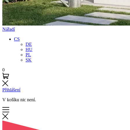
Nářadí
CS
DE
HU
PL
SK
0
Přihlášení
V košíku nic není.