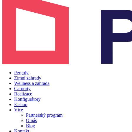
Pergoly
Zimní zahrady
Wellness a zahrada
Carporty
Realizace
Konfigurátory
E-shop
Více
Partnerský program
O nás
Blog
Kontakt