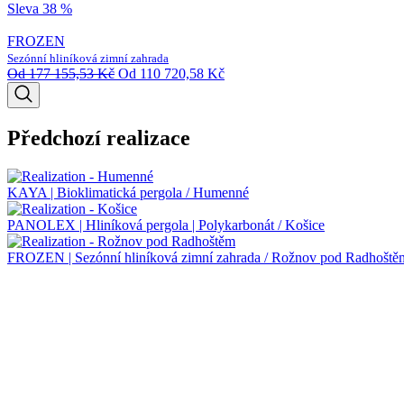
Sleva 38 %
FROZEN
Sezónní hliníková zimní zahrada
Od
177 155,53
Kč
Od
110 720,58
Kč
Předchozí realizace
KAYA | Bioklimatická pergola / Humenné
PANOLEX | Hliníková pergola | Polykarbonát / Košice
FROZEN | Sezónní hliníková zimní zahrada / Rožnov pod Radhoště