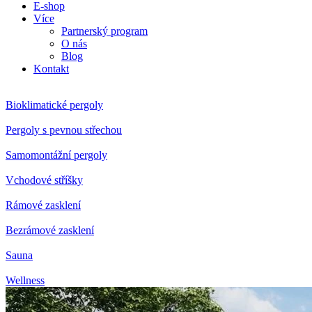
E-shop
Více
Partnerský program
O nás
Blog
Kontakt
Bioklimatické pergoly
Pergoly s pevnou střechou
Samomontážní pergoly
Vchodové stříšky
Rámové zasklení
Bezrámové zasklení
Sauna
Wellness