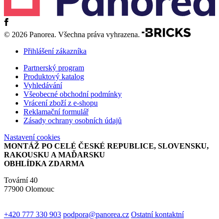
© 2026 Panorea. Všechna práva vyhrazena.
Přihlášení zákazníka
Partnerský program
Produktový katalog
Vyhledávání
Všeobecné obchodní podmínky
Vrácení zboží z e-shopu
Reklamační formulář
Zásady ochrany osobních údajů
Nastavení cookies
MONTÁŽ PO CELÉ ČESKÉ REPUBLICE, SLOVENSKU,
RAKOUSKU A MAĎARSKU
OBHLÍDKA ZDARMA
Tovární 40
77900 Olomouc
+420 777 330 903
podpora@panorea.cz
Ostatní kontaktní