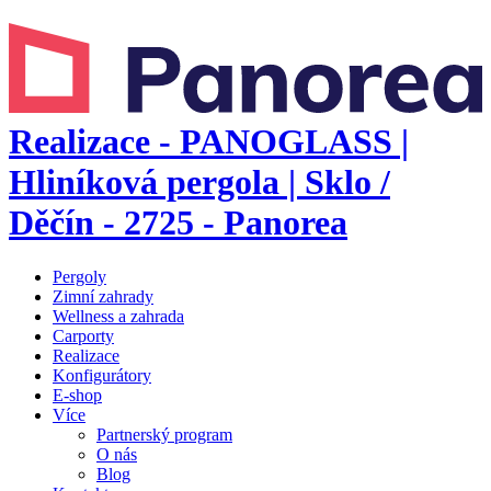
Realizace - PANOGLASS |
Hliníková pergola | Sklo /
Děčín - 2725 - Panorea
Pergoly
Zimní zahrady
Wellness a zahrada
Carporty
Realizace
Konfigurátory
E-shop
Více
Partnerský program
O nás
Blog