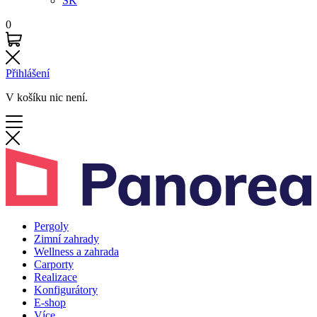
SK
0
Přihlášení
V košíku nic není.
Pergoly
Zimní zahrady
Wellness a zahrada
Carporty
Realizace
Konfigurátory
E-shop
Více