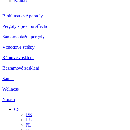
Kontakt
Bioklimatické pergoly
Pergoly s pevnou střechou
Samomontážní pergoly
Vchodové stříšky
Rámové zasklení
Bezrámové zasklení
Sauna
Wellness
Nářadí
CS
DE
HU
PL