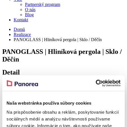
Partnerský program
O nás
Blog
Kontakt
Domů
Realizace
PANOGLASS | Hliníková pergola | Sklo / Děčín
PANOGLASS | Hliníková pergola | Sklo /
Děčín
Detail
Realization – Děčín
Naša webstránka používa súbory cookies
Realization – Děčín
Na prispôsobenie obsahu a reklám, poskytovanie funkcií
sociálnych médií a analýzu návštevnosti používame
Realization – Děčín
súbory cookie. Informácie o tom, ako používate naše