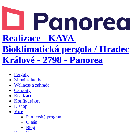
Realizace - KAYA |
Bioklimatická pergola / Hradec
Králové - 2798 - Panorea
Pergoly
Zimní zahrady
Wellness a zahrada
Carporty
Realizace
Konfigurátory
E-shop
Více
Partnerský program
O nás
Blog