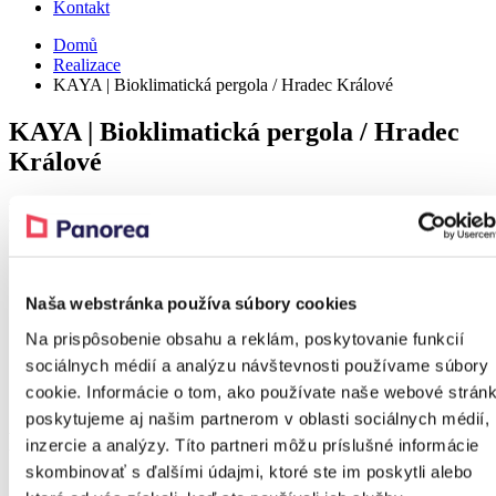
Kontakt
Domů
Realizace
KAYA | Bioklimatická pergola / Hradec Králové
KAYA | Bioklimatická pergola / Hradec
Králové
Detail
Realization – Rovinka
Naša webstránka používa súbory cookies
Realization – Rovinka
Na prispôsobenie obsahu a reklám, poskytovanie funkcií
sociálnych médií a analýzu návštevnosti používame súbory
cookie. Informácie o tom, ako používate naše webové stránk
Realization – Rovinka
poskytujeme aj našim partnerom v oblasti sociálnych médií,
Produkt z realizace
inzercie a analýzy. Títo partneri môžu príslušné informácie
skombinovať s ďalšími údajmi, ktoré ste im poskytli alebo
Sleva 37 %