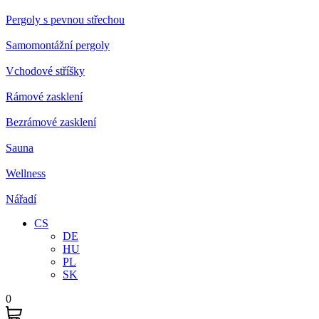
Pergoly s pevnou střechou
Samomontážní pergoly
Vchodové stříšky
Rámové zasklení
Bezrámové zasklení
Sauna
Wellness
Nářadí
CS
DE
HU
PL
SK
0