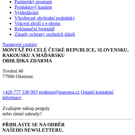
Partnerský program
Produktový katalog
Vyhledávání
Všeobecné obchodní podmínky
Vrácení zboží z e-shopu
Reklamační formulář
Zásady ochrany osobních údajů
Nastavení cookies
MONTÁŽ PO CELÉ ČESKÉ REPUBLICE, SLOVENSKU,
RAKOUSKU A MAĎARSKU
OBHLÍDKA ZDARMA
Tovární 40
77900 Olomouc
+420 777 330 903
podpora@panorea.cz
Ostatní kontaktní
informace
Zvažujete nákup pergoly
nebo zimní zahrady?
PŘIHLASTE SE NA ODBĚR
NAŠEHO NEWSLETTERU.