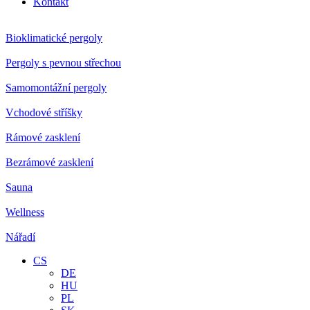
Kontakt
Bioklimatické pergoly
Pergoly s pevnou střechou
Samomontážní pergoly
Vchodové stříšky
Rámové zasklení
Bezrámové zasklení
Sauna
Wellness
Nářadí
CS
DE
HU
PL