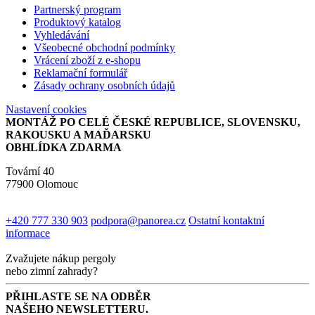
Partnerský program
Produktový katalog
Vyhledávání
Všeobecné obchodní podmínky
Vrácení zboží z e-shopu
Reklamační formulář
Zásady ochrany osobních údajů
Nastavení cookies
MONTÁŽ PO CELÉ ČESKÉ REPUBLICE, SLOVENSKU,
RAKOUSKU A MAĎARSKU
OBHLÍDKA ZDARMA
Tovární 40
77900 Olomouc
+420 777 330 903
podpora@panorea.cz
Ostatní kontaktní
informace
Zvažujete nákup pergoly
nebo zimní zahrady?
PŘIHLASTE SE NA ODBĚR
NAŠEHO NEWSLETTERU.