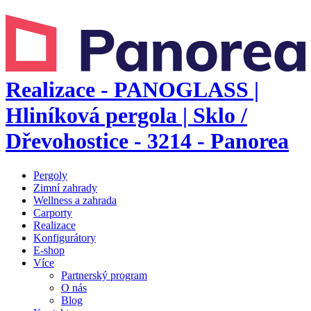
Realizace - PANOGLASS |
Hliníková pergola | Sklo /
Dřevohostice - 3214 - Panorea
Pergoly
Zimní zahrady
Wellness a zahrada
Carporty
Realizace
Konfigurátory
E-shop
Více
Partnerský program
O nás
Blog