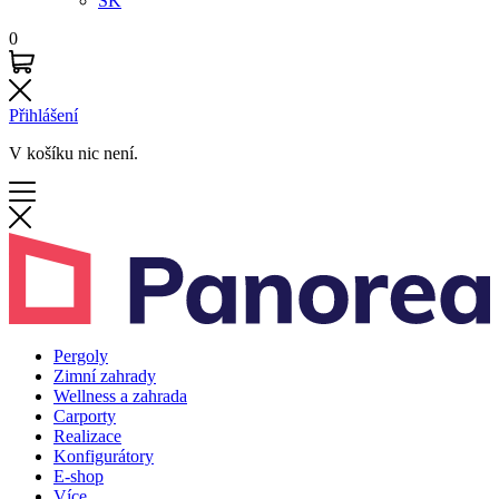
SK
0
Přihlášení
V košíku nic není.
Pergoly
Zimní zahrady
Wellness a zahrada
Carporty
Realizace
Konfigurátory
E-shop
Více