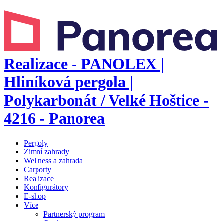
Realizace - PANOLEX |
Hliníková pergola |
Polykarbonát / Velké Hoštice -
4216 - Panorea
Pergoly
Zimní zahrady
Wellness a zahrada
Carporty
Realizace
Konfigurátory
E-shop
Více
Partnerský program