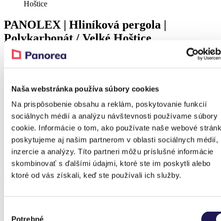
Hoštice
PANOLEX | Hliníková pergola |
Polykarbonát / Velké Hoštice
Detail
Naša webstránka používa súbory cookies
Produkt z realizace
Na prispôsobenie obsahu a reklám, poskytovanie funkcií
sociálnych médií a analýzu návštevnosti používame súbory
Sleva 38 %
cookie. Informácie o tom, ako používate naše webové stránk
poskytujeme aj našim partnerom v oblasti sociálnych médií,
PANOLEX
Hliníková pergola
inzercie a analýzy. Títo partneri môžu príslušné informácie
Polykarbonát
skombinovať s ďalšími údajmi, ktoré ste im poskytli alebo
Od
57 509,69
Kč
Od
35 942,12
Kč
ktoré od vás získali, keď ste používali ich služby.
Výber
Potrebné