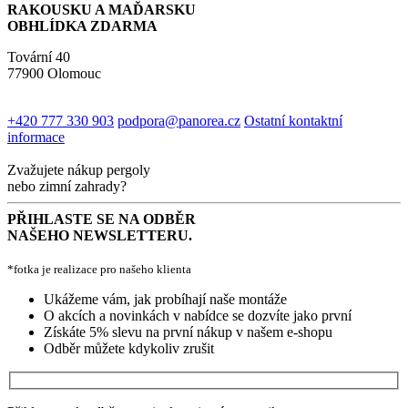
RAKOUSKU A MAĎARSKU
OBHLÍDKA ZDARMA
Tovární 40
77900 Olomouc
+420 777 330 903
podpora@panorea.cz
Ostatní kontaktní
informace
Zvažujete nákup pergoly
nebo zimní zahrady?
PŘIHLASTE SE NA ODBĚR
NAŠEHO NEWSLETTERU.
*fotka je realizace pro našeho klienta
Ukážeme vám, jak probíhají naše montáže
O akcích a novinkách v nabídce se dozvíte jako první
Získáte 5% slevu na první nákup v našem e-shopu
Odběr můžete kdykoliv zrušit