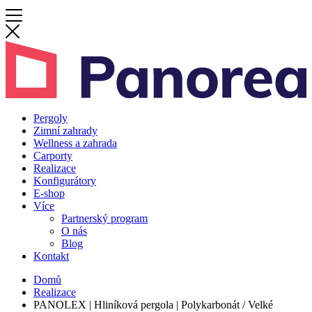
Pergoly
Zimní zahrady
Wellness a zahrada
Carporty
Realizace
Konfigurátory
E-shop
Více
Partnerský program
O nás
Blog
Kontakt
Domů
Realizace
PANOLEX | Hliníková pergola | Polykarbonát / Velké