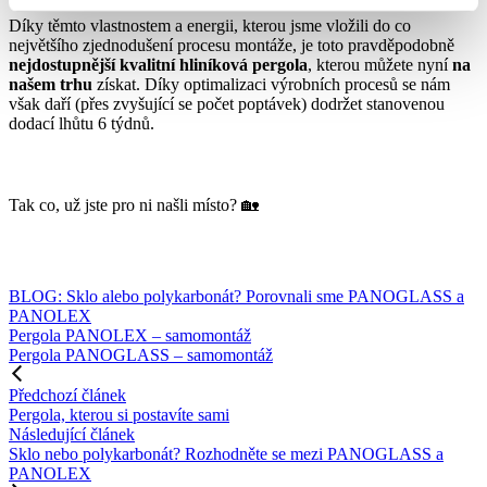
Díky těmto vlastnostem a energii, kterou jsme vložili do co
největšího zjednodušení procesu montáže, je toto pravděpodobně
nejdostupnější kvalitní hliníková pergola
, kterou můžete nyní
na
našem trhu
získat. Díky optimalizaci výrobních procesů se nám
však daří (přes zvyšující se počet poptávek) dodržet stanovenou
dodací lhůtu 6 týdnů.
Tak co, už jste pro ni našli místo? 🏡
BLOG: Sklo alebo polykarbonát? Porovnali sme PANOGLASS a
PANOLEX
Pergola PANOLEX – samomontáž
Pergola PANOGLASS – samomontáž
Předchozí článek
Pergola, kterou si postavíte sami
Následující článek
Sklo nebo polykarbonát? Rozhodněte se mezi PANOGLASS a
PANOLEX