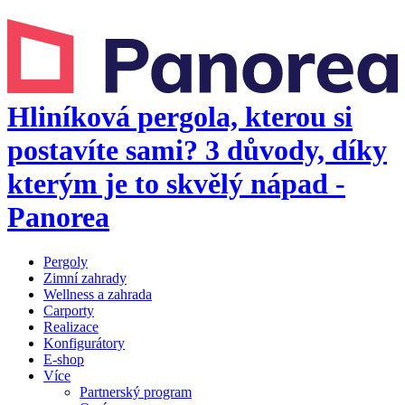
Hliníková pergola, kterou si
postavíte sami? 3 důvody, díky
kterým je to skvělý nápad -
Panorea
Pergoly
Zimní zahrady
Wellness a zahrada
Carporty
Realizace
Konfigurátory
E-shop
Více
Partnerský program