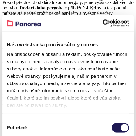
Pokud jste dosud odkládali koupi pergoly, je nejvyšší čas dát věci do
pohybu.
Dodací doba pergoly
je přibližně
4 týdny
, a tak pod ní
můžete stále ještě prožít pěkné babí léto a hvězdné večery.
2. Atypický rozměr terasy? Pergolu vám
přizpůsobíme na centimetry 📐
Naša webstránka používa súbory cookies
Na prispôsobenie obsahu a reklám, poskytovanie funkcií
Každá terasa má jedinečné parametry. Délka, šířka, materiál terasy,
sociálnych médií a analýzu návštevnosti používame
výška domu a další parametry ovlivňují to, jak bude vaše nová
pergola vypadat. Proto je důležité, aby všechno sedělo na
súbory cookie. Informácie o tom, ako používate naše
centimetry. A dohodnout se s výrobcem na jakémkoli atypickém
webové stránky, poskytujeme aj našim partnerom v
zpracování je skutečná výzva.
oblasti sociálnych médií, inzercie a analýzy. Títo partneri
Naštěstí naši pergolu pro samomontáž dokážeme bez obav prodávat
môžu príslušné informácie skombinovať s ďalšími
právě díky tomu, že ji
celou vyrábíme v naší české dílně, v
údajmi, ktoré ste im poskytli alebo ktoré od vás získali,
Olomouci
. 🇨🇿 Všechny naše samomontážní pergoly jsou tedy
keď ste používali ich služby.
VYROBENY V EU.
Délku a šířku pergoly vám umíme upravit ještě v rámci
Výber
objednávkového procesu – s přesností na centimetry. Spojovací
materiál jsme díky zkušenostem našich montážníků redesignovali
Potrebné
súhlasu
tak, aby byla stavba pergoly ještě jednodušší. Všechny podstatné