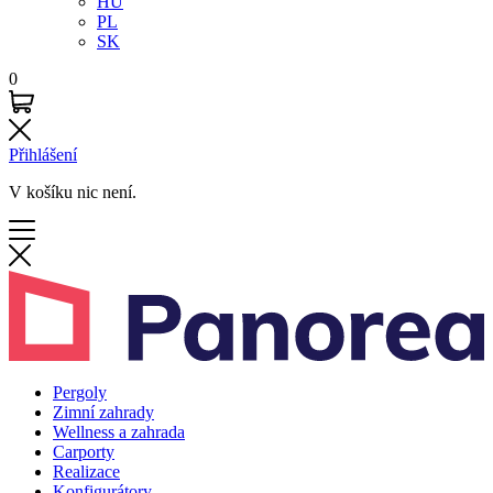
HU
PL
SK
0
Přihlášení
V košíku nic není.
Pergoly
Zimní zahrady
Wellness a zahrada
Carporty
Realizace
Konfigurátory