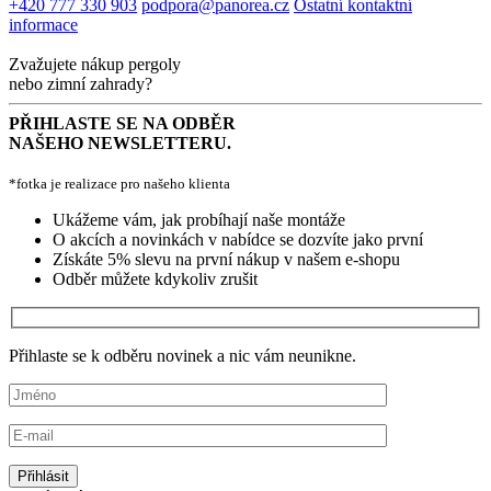
+420 777 330 903
podpora@panorea.cz
Ostatní kontaktní
informace
Zvažujete nákup pergoly
nebo zimní zahrady?
PŘIHLASTE SE NA ODBĚR
NAŠEHO NEWSLETTERU.
*fotka je realizace pro našeho klienta
Ukážeme vám, jak probíhají naše montáže
O akcích a novinkách v nabídce se dozvíte jako první
Získáte 5% slevu na první nákup v našem e-shopu
Odběr můžete kdykoliv zrušit
Přihlaste se k odběru novinek a nic vám neunikne.