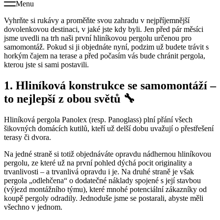
Menu
Vyhrňte si rukávy a proměňte svou zahradu v nejpříjemnější
dovolenkovou destinaci, v jaké jste kdy byli. Jen před pár měsíci
jsme uvedli na trh naši první hliníkovou pergolu určenou pro
samomontáž. Pokud si ji objednáte nyní, podzim už budete trávit s
horkým čajem na terase a před počasím vás bude chránit pergola,
kterou jste si sami postavili.
1. Hliníková konstrukce se samomontáží –
to nejlepší z obou světů
🔧
Hliníková pergola Panolex (resp. Panoglass) plní přání všech
šikovných domácích kutilů, kteří už delší dobu uvažují o přestřešení
terasy či dvora.
Na jedné straně si totiž objednáváte opravdu nádhernou hliníkovou
pergolu, ze které už na první pohled dýchá pocit originality a
trvanlivosti – a trvanlivá opravdu i je. Na druhé straně je však
pergola „odlehčena“ o dodatečné náklady spojené s její stavbou
(výjezd montážního týmu), které mnohé potenciální zákazníky od
koupě pergoly odradily. Jednoduše jsme se postarali, abyste měli
všechno v jednom.