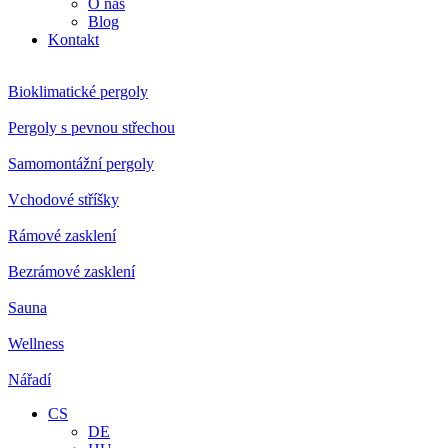
O nás
Blog
Kontakt
Bioklimatické pergoly
Pergoly s pevnou střechou
Samomontážní pergoly
Vchodové stříšky
Rámové zasklení
Bezrámové zasklení
Sauna
Wellness
Nářadí
CS
DE