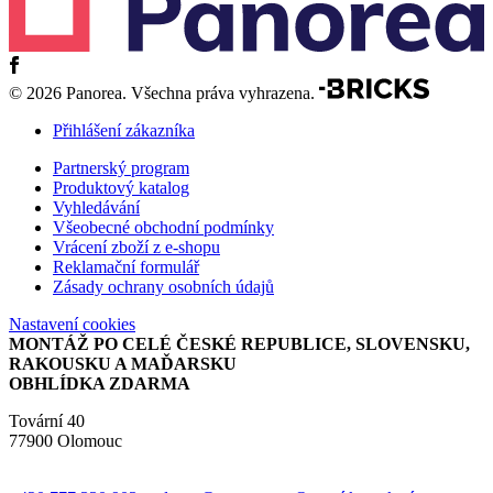
© 2026 Panorea. Všechna práva vyhrazena.
Přihlášení zákazníka
Partnerský program
Produktový katalog
Vyhledávání
Všeobecné obchodní podmínky
Vrácení zboží z e-shopu
Reklamační formulář
Zásady ochrany osobních údajů
Nastavení cookies
MONTÁŽ PO CELÉ ČESKÉ REPUBLICE, SLOVENSKU,
RAKOUSKU A MAĎARSKU
OBHLÍDKA ZDARMA
Tovární 40
77900 Olomouc