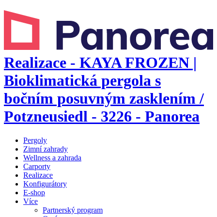
Realizace - KAYA FROZEN |
Bioklimatická pergola s
bočním posuvným zasklením /
Potzneusiedl - 3226 - Panorea
Pergoly
Zimní zahrady
Wellness a zahrada
Carporty
Realizace
Konfigurátory
E-shop
Více
Partnerský program