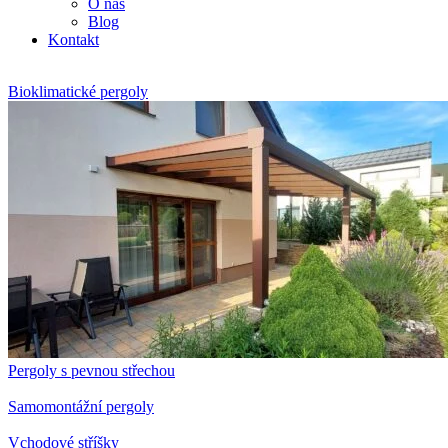
O nás
Blog
Kontakt
Bioklimatické pergoly
Pergoly s pevnou střechou
Samomontážní pergoly
Vchodové stříšky