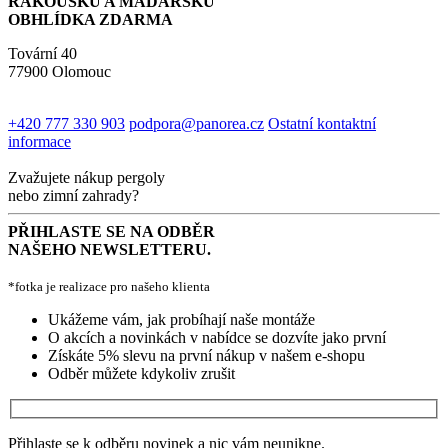
RAKOUSKU A MAĎARSKU
OBHLÍDKA ZDARMA
Tovární 40
77900 Olomouc
+420 777 330 903
podpora@panorea.cz
Ostatní kontaktní
informace
Zvažujete nákup pergoly
nebo zimní zahrady?
PŘIHLASTE SE NA ODBĚR
NAŠEHO NEWSLETTERU.
*fotka je realizace pro našeho klienta
Ukážeme vám, jak probíhají naše montáže
O akcích a novinkách v nabídce se dozvíte jako první
Získáte 5% slevu na první nákup v našem e-shopu
Odběr můžete kdykoliv zrušit
Přihlaste se k odběru novinek a nic vám neunikne.