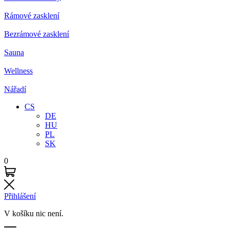
Rámové zasklení
Bezrámové zasklení
Sauna
Wellness
Nářadí
CS
DE
HU
PL
SK
0
Přihlášení
V košíku nic není.