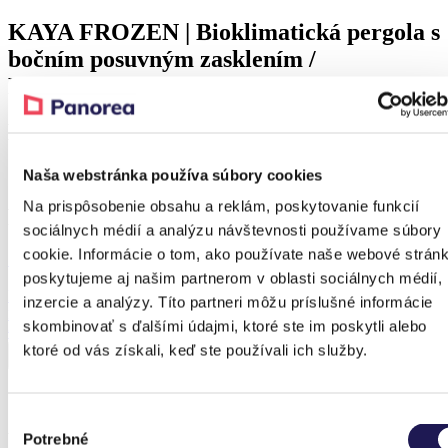
KAYA FROZEN | Bioklimatická pergola s
bočním posuvným zasklením /
Potzneusiedl
Detail
Naša webstránka používa súbory cookies
Na prispôsobenie obsahu a reklám, poskytovanie funkcií
Produkt z realizace
sociálnych médií a analýzu návštevnosti používame súbory
cookie. Informácie o tom, ako používate naše webové stránk
Sleva 37 %
poskytujeme aj našim partnerom v oblasti sociálnych médií,
KAYA FROZEN
inzercie a analýzy. Títo partneri môžu príslušné informácie
Bioklimatická pergola s bočním posuvným zasklením
skombinovať s ďalšími údajmi, ktoré ste im poskytli alebo
Od
291 511,93
Kč
Od
182 199,77
Kč
ktoré od vás získali, keď ste používali ich služby.
Výber
Předchozí realizace
Potrebné
súhlasu