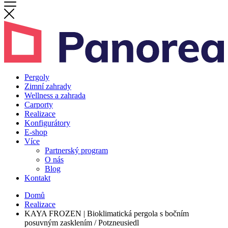
Pergoly
Zimní zahrady
Wellness a zahrada
Carporty
Realizace
Konfigurátory
E-shop
Více
Partnerský program
O nás
Blog
Kontakt
Domů
Realizace
KAYA FROZEN | Bioklimatická pergola s bočním
posuvným zasklením / Potzneusiedl