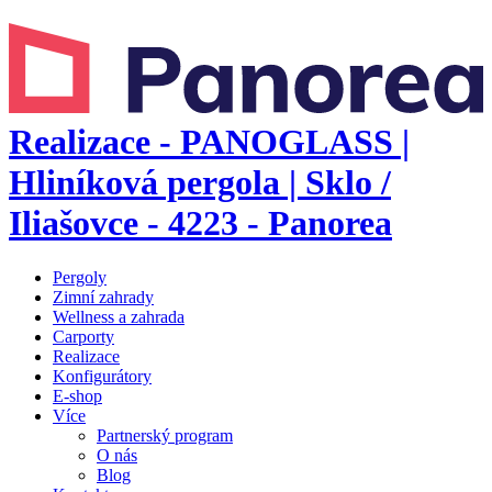
Realizace - PANOGLASS |
Hliníková pergola | Sklo /
Iliašovce - 4223 - Panorea
Pergoly
Zimní zahrady
Wellness a zahrada
Carporty
Realizace
Konfigurátory
E-shop
Více
Partnerský program
O nás
Blog