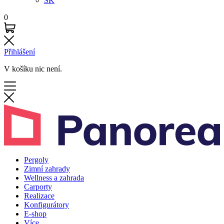
SK
0
Přihlášení
V košíku nic není.
Pergoly
Zimní zahrady
Wellness a zahrada
Carporty
Realizace
Konfigurátory
E-shop
Více