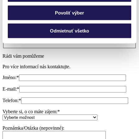
Nevíte si rady?
Povoliť výber
Nechte si poradit.
Odmietnuť všetko
Potřebuji poradit
Rádi vám pomůžeme
Pro více informací nás kontaktujte.
Jméno:
*
E-mail:
*
Telefon:
*
Vyberte si, o co máte zájem:
*
Poznámka/Otázka (nepovinné):