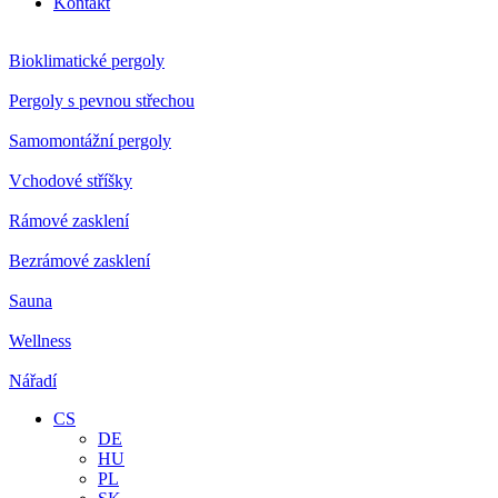
Kontakt
Bioklimatické pergoly
Pergoly s pevnou střechou
Samomontážní pergoly
Vchodové stříšky
Rámové zasklení
Bezrámové zasklení
Sauna
Wellness
Nářadí
CS
DE
HU
PL