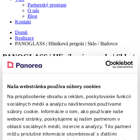
Partnerský program
O nás
Blog
Kontakt
Domů
Realizace
PANOGLASS | Hliníková pergola | Sklo / Iliašovce
PANOGLASS | Hliníková pergola | Sklo /
Iliašovce
Detail
Naša webstránka používa súbory cookies
Na prispôsobenie obsahu a reklám, poskytovanie funkcií
sociálnych médií a analýzu návštevnosti používame
Produkt z realizace
súbory cookie. Informácie o tom, ako používate naše
webové stránky, poskytujeme aj našim partnerom v
Sleva 37 %
oblasti sociálnych médií, inzercie a analýzy. Títo partneri
PANOGLASS
môžu príslušné informácie skombinovať s ďalšími
Hliníková pergola