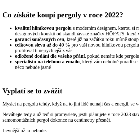
Co získáte koupí pergoly v roce 2022?
kvalitní hliníkovou pergolu
s moderním designem, kterou si můž
designových kousků od skandinávské značky HÖFATS, která vy
garanci současných cen
, které již na začátku roku mírně stou
celkovou slevu až do 40 %
pro vaši novou hliníkovou pergolu; 
profitovat ti nejrychlejší z vás
odložené dodání dle vašeho přání
, pokud nemáte kde pergolu 
specialistu na telefonu a emailu
, který vám ochotně poradí s
něco nebude jasné
Vyplatí se to zvážit
Myslet na pergolu tehdy, když na to jiní lidé nemají čas a energii, s
Neváhejte tedy a už teď si promyslete, jestli plánujete v roce 2023 s
samomontážních pergol dokonce na centimetry přesně).
Levnější už to nebude.