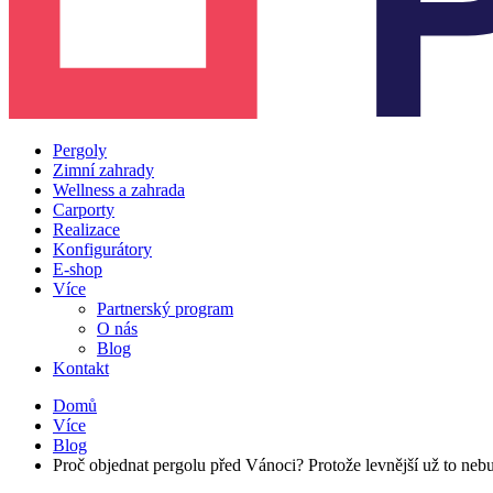
Pergoly
Zimní zahrady
Wellness a zahrada
Carporty
Realizace
Konfigurátory
E-shop
Více
Partnerský program
O nás
Blog
Kontakt
Domů
Více
Blog
Proč objednat pergolu před Vánoci? Protože levnější už to neb