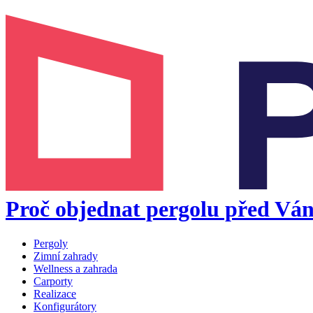
Proč objednat pergolu před Váno
Pergoly
Zimní zahrady
Wellness a zahrada
Carporty
Realizace
Konfigurátory