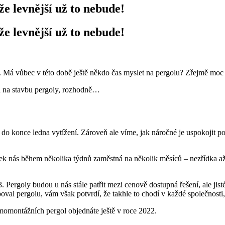
e levnější už to nebude!
e levnější už to nebude!
ů. Má vůbec v této době ještě někdo čas myslet na pergolu? Zřejmě moc
ba na stavbu pergoly, rozhodně…
konce ledna vytížení. Zároveň ale víme, jak náročné je uspokojit popt
k nás během několika týdnů zaměstná na několik měsíců – nezřídka až 
 Pergoly budou u nás stále patřit mezi cenově dostupná řešení, ale jis
oval pergolu, vám však potvrdí, že takhle to chodí v každé společnosti,
amomontážních pergol objednáte ještě v roce 2022.