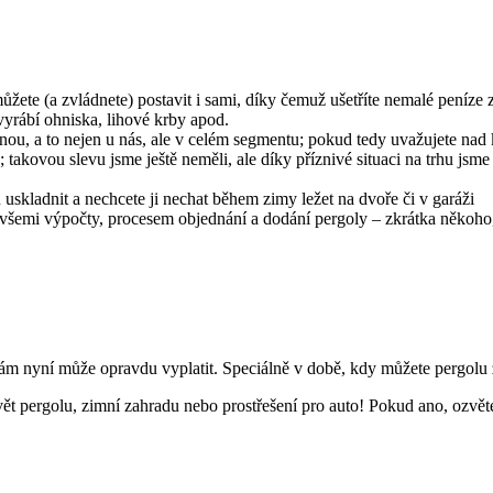
ete (a zvládnete) postavit i sami, díky čemuž ušetříte nemalé peníze z
rábí ohniska, lihové krby apod.
pnou, a to nejen u nás, ale v celém segmentu; pokud tedy uvažujete nad k
takovou slevu jsme ještě neměli, ale díky příznivé situaci na trhu jsm
uskladnit a nechcete ji nechat během zimy ležet na dvoře či v garáži
e všemi výpočty, procesem objednání a dodání pergoly – zkrátka někoh
e vám nyní může opravdu vyplatit. Speciálně v době, kdy můžete pergolu
tavět pergolu, zimní zahradu nebo prostřešení pro auto! Pokud ano, ozvět