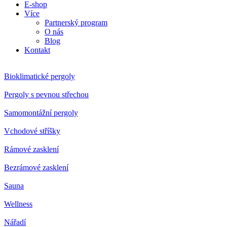
E-shop
Více
Partnerský program
O nás
Blog
Kontakt
Bioklimatické pergoly
Pergoly s pevnou střechou
Samomontážní pergoly
Vchodové stříšky
Rámové zasklení
Bezrámové zasklení
Sauna
Wellness
Nářadí