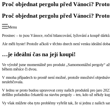
Proč objednat pergolu před Vánoci? Protož
Proč objednat pergolu před Vánoci? Protož
Menu
Prosinec – to jsou Vánoce, roční bilancování, lyžování a koupě dárk
Ale měli byste! Protože ačkoli v těchto dnech není venku ideální do
…je ideální čas na její koupi!
Ve výrobě jsme momentálně pro produkt „Samomontážní pergoly“ až do 
během měsíce či dvou.
V mnoha případech to prostě není možné, protože množství objednáve
neulehčovala.
V lednu se proto budou upravovat ceny našich produktů pro jaro 2023.
delšího pořadníku čekatelů na stavbu pergoly – ten, kdo už někdy kup
Vy však můžete oba tyto problémy vyřešit tak, že si jednu z našich s