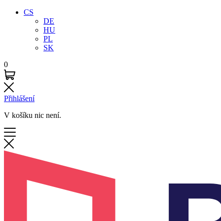
CS
DE
HU
PL
SK
0
Přihlášení
V košíku nic není.